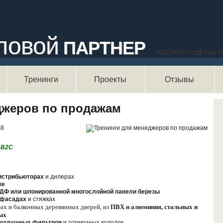
ловой
ПАРТНЕР
ГОВОРИТЬ НА ОДНОМ ЯЗ
Тренинги
Проекты
Отзывы
Ф
джеров по продажам
По
48
 В2С
истрибьюторах
и дилерах
ке
ДФ или ш
понированной многослойной панели березы
 фасадах
и стяжках
ых и балконных деревянных дверей, из
ПВХ и алюминия, стальных и
ых
оздушных фильтров
и тормозных колодок