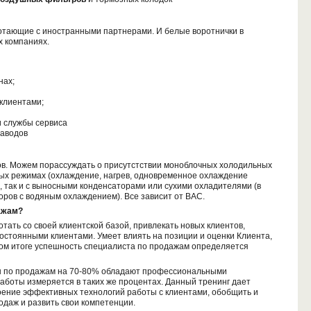
отающие с иностранными партнерами. И белые воротнички в
х компаниях.
нах;
клиентами;
 службы сервиса
заводов
ов. Можем порассуждать о присутстствии моноблочных холодильных
ых режимах (охлаждение, нагрев, одновременное охлаждение
, так и с выносными конденсаторами или сухими охладителями (в
ров с водяным охлаждением). Все зависит от ВАС.
ажам?
ть со своей клиентской базой, привлекать новых клиентов,
остоянными клиентами. Умеет влиять на позиции и оценки Клиента,
ном итоге успешность специалиста по продажам определяется
ры по продажам на 70-80% обладают профессиональными
работы измеряется в таких же процентах. Данный тренинг дает
оение эффективных технологий работы с клиентами, обобщить и
даж и развить свои компетенции.