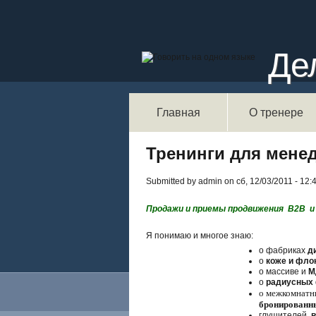
Де
Главная
О тренере
Тренинги для мене
Submitted by admin on сб, 12/03/2011 - 12:
Продажи
и приемы продвижения В2В и
Я понимаю и многое знаю:
о фабриках
д
о
коже и фло
о массиве и
М
о
радиусных
о межкомнатн
бронированн
глушителей,
в