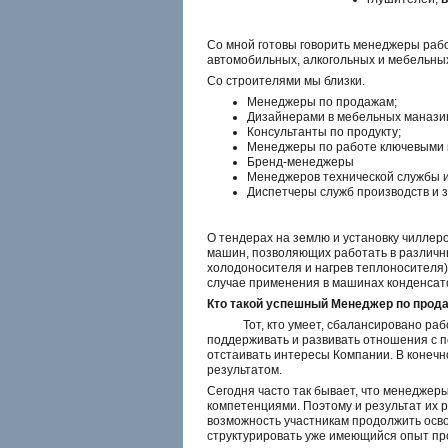
Со мной готовы говорить менеджеры раб
автомобильных, алкогольных и мебельны
Со строителями мы близки.
Менеджеры по продажам;
Дизайнерами в мебельных манази
Консультанты по продукту;
Менеджеры по работе ключевыми 
Бренд-менеджеры
Менеджеров технической службы и
Диспетчеры служб производств и 
О тендерах на землю и установку чиллер
машин, позволяющих работать в различн
холодоносителя и нагрев теплоносителя)
случае применения в машинах конденсато
Кто такой успешный Менеджер по прод
Тот, кто умеет, сбалансировано работа
поддерживать и развивать отношения с п
отстаивать интересы Компании. В конеч
результатом.
Сегодня часто так бывает, что менедже
компетенциями. Поэтому и результат их 
возможность участникам продолжить осв
структурировать уже имеющийся опыт про