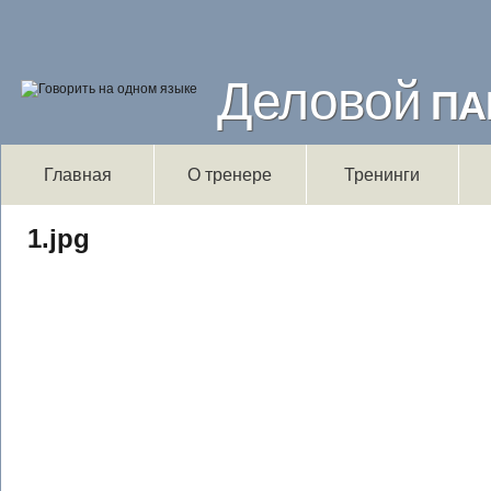
Деловой
ПА
Главная
О тренере
Тренинги
1.jpg
1.jpg