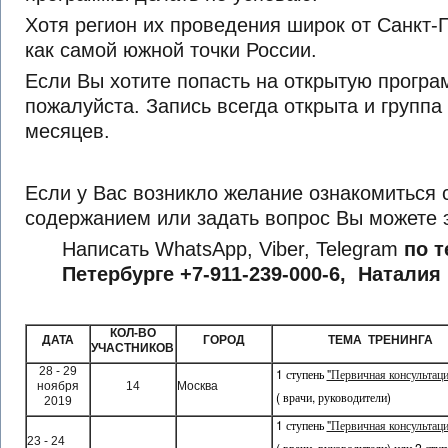
Хотя регион их проведения широк от Санкт-
как самой южной точки России.
Если Вы хотите попасть на открытую програ
пожалуйста. Запись всегда открыта и группа 
месяцев.
Если у Вас возникло желание ознакомиться 
содержанием или задать вопрос Вы можете э
Написать WhatsApp, Viber, Telegram
по т
Петербурге +7-911-239-000-6, Натали
КОЛ-ВО
ДАТА
ГОРОД
ТЕМА ТРЕНИНГА
УЧАСТНИКОВ
Trustworthy Lenders Through
28 - 29
1 ступень
"Первичная консультац
ноября
14
Москва
( врачи, руководители)
2019
1 ступень
"Первичная консультац
23 - 24
( врачи, руководители) или
2 ступ